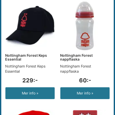
Nottingham Forest Keps
Nottingham Forest
Essential
nappflaska
Nottingham Forest Keps
Nottingham Forest
Essential
nappflaska
229:-
60:-
Mer info »
Mer info »