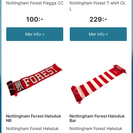
Nottingham Forest Flagga CC
Nottingham Forest T-shirt OL
L
100:-
229:-
Mer info »
Mer info »
Nottingham Forest Halsduk
Nottingham Forest Halsduk
NR
Bar
Nottingham Forest Halsduk
Nottingham Forest Halsduk