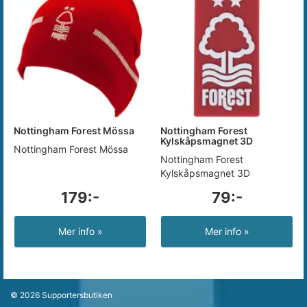
Nottingham Forest Mössa
Nottingham Forest
Kylskåpsmagnet 3D
Nottingham Forest Mössa
Nottingham Forest
Kylskåpsmagnet 3D
179:-
79:-
Mer info »
Mer info »
© 2026
Supportersbutiken