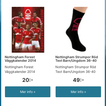
Nottingham Forest
Nottingham Strumpor Röd
Väggkalender 2014
Text Barn/Ungdom 36-40
Nottingham Forest
Nottingham Strumpor Röd
Väggkalender 2014
Text Barn/Ungdom 36-40
20:-
49:-
Mer info »
Mer info »