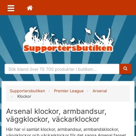
Sökfras
Supportersbutiken
Premier League
Arsenal
Klockor
Arsenal klockor, armbandsur,
väggklockor, väckarklockor
Här har vi samlat klockor, armbandsur, armbandsklockor,
väggklockor och väckarklockor för det sanna Arsenal fanset.