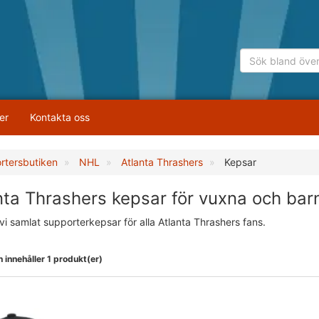
er
Kontakta oss
rtersbutiken
NHL
Atlanta Thrashers
Kepsar
nta Thrashers kepsar för vuxna och bar
vi samlat supporterkepsar för alla Atlanta Thrashers fans.
 innehåller 1 produkt(er)