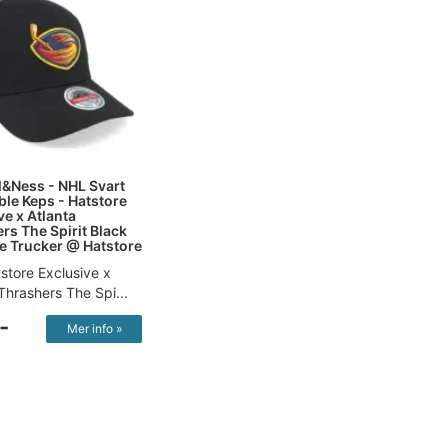
l&Ness - NHL Svart
ble Keps - Hatstore
ve x Atlanta
rs The Spirit Black
 Trucker @ Hatstore
store Exclusive x
Thrashers The Spi...
-
Mer info »