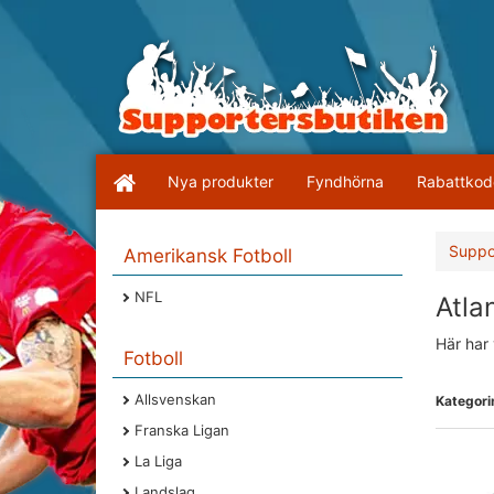
Nya produkter
Fyndhörna
Rabattkod
Suppo
Amerikansk Fotboll
NFL
Atla
Här har 
Fotboll
Allsvenskan
Kategorin
Franska Ligan
La Liga
Landslag