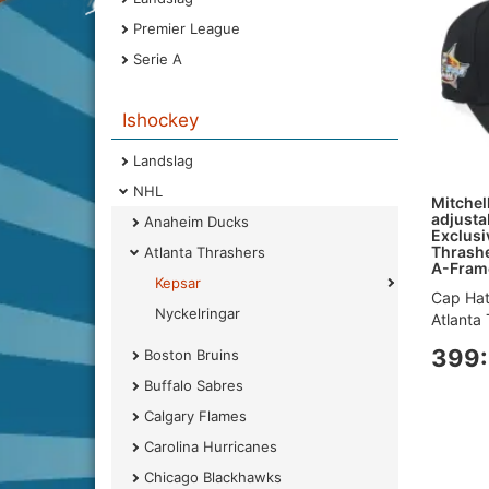
Premier League
Serie A
Ishockey
Landslag
NHL
Mitchel
adjusta
Anaheim Ducks
Exclusi
Thrashe
Atlanta Thrashers
A-Frame
Kepsar
Cap Hat
Nyckelringar
Atlanta 
399:
Boston Bruins
Buffalo Sabres
Calgary Flames
Carolina Hurricanes
Chicago Blackhawks