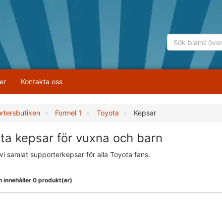
er
Kontakta oss
rtersbutiken
Formel 1
Toyota
Kepsar
ta kepsar för vuxna och barn
vi samlat supporterkepsar för alla Toyota fans.
 innehåller 0 produkt(er)