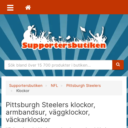
Sökfras
Supportersbutiken
NFL
Pittsburgh Steelers
Klockor
Pittsburgh Steelers klockor,
armbandsur, väggklockor,
väckarklockor