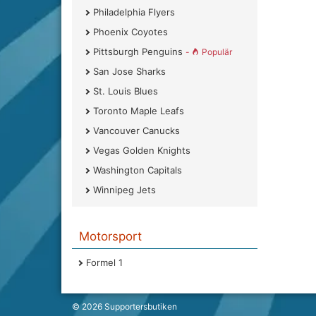
Philadelphia Flyers
Phoenix Coyotes
Pittsburgh Penguins
-
Populär
San Jose Sharks
St. Louis Blues
Toronto Maple Leafs
Vancouver Canucks
Vegas Golden Knights
Washington Capitals
Winnipeg Jets
Motorsport
Formel 1
© 2026
Supportersbutiken