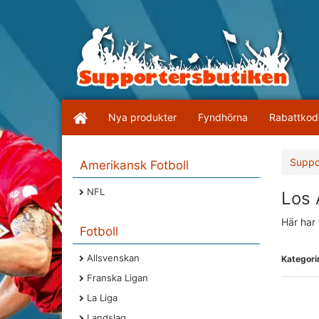
Nya produkter
Fyndhörna
Rabattkod
Suppo
Amerikansk Fotboll
NFL
Los 
Här har 
Fotboll
Allsvenskan
Kategorin
Franska Ligan
La Liga
Landslag