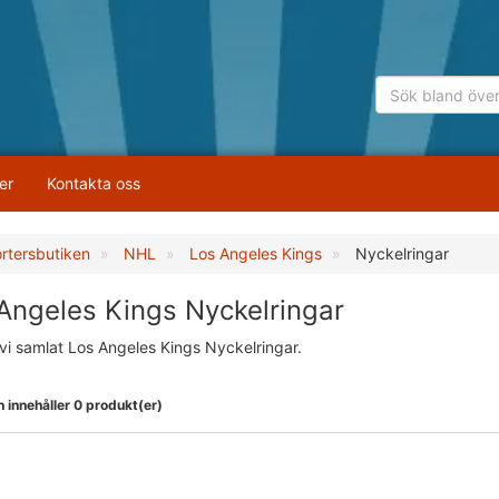
er
Kontakta oss
rtersbutiken
NHL
Los Angeles Kings
Nyckelringar
Angeles Kings Nyckelringar
vi samlat Los Angeles Kings Nyckelringar.
 innehåller 0 produkt(er)