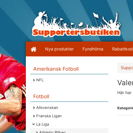
Nya produkter
Fyndhörna
Rabattkod
Suppo
Amerikansk Fotboll
NFL
Valen
Här har 
Fotboll
Allsvenskan
Kategorin
Franska Ligan
La Liga
Athletic Bilbao