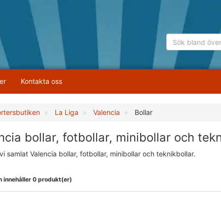
er
Kontakta oss
rtersbutiken
La Liga
Valencia
Bollar
cia bollar, fotbollar, minibollar och tek
vi samlat Valencia bollar, fotbollar, minibollar och teknikbollar.
 innehåller 0 produkt(er)